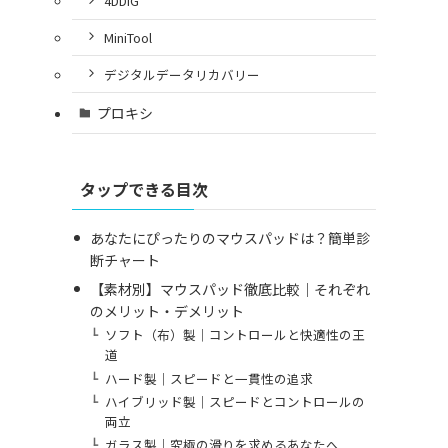
4DDiG
MiniTool
デジタルデータリカバリー
プロキシ
タップできる目次
あなたにぴったりのマウスパッドは？簡単診
断チャート
【素材別】マウスパッド徹底比較｜それぞれ
のメリット・デメリット
ソフト（布）製｜コントロールと快適性の王
道
ハード製｜スピードと一貫性の追求
ハイブリッド製｜スピードとコントロールの
両立
ガラス製｜究極の滑りを求めるあなたへ