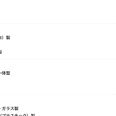
布）製
製
一体型
>
ガラス製
（プラスチック）製