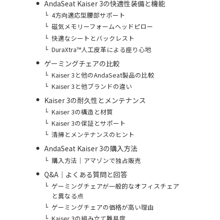
AndaSeat Kaiser 3の快適性装備と機能
4方向適応型腰部サポート
磁気メモリーフォームヘッドピロー
快適なシートとバックレスト
DuraXtra™人工皮革による座り心地
ゲーミングチェアの比較
Kaiser 3と他のAndaSeat製品の比較
Kaiser 3と他ブランドの違い
Kaiser 3の耐久性とメンテナンス
Kaiser 3の構造と材質
Kaiser 3の保証とサポート
清掃とメンテナンスのヒント
AndaSeat Kaiser 3の購入方法
購入方法｜アマゾンで独占販売
Q&A｜よくある質問と回答
ゲーミングチェアが一般的なオフィスチェア
と異なる点
ゲーミングチェアの価格が高い理由
Kaiser 3の組み立て難易度