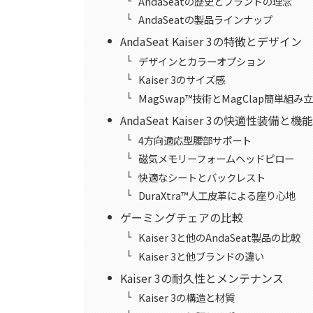
AndaSeatの歴史とブランドの理念
AndaSeatの製品ラインナップ
AndaSeat Kaiser 3の特徴とデザイン
デザインとカラーオプション
Kaiser 3のサイズ感
MagSwap™技術とMagClap簡単組
AndaSeat Kaiser 3の快適性装備と機
4方向適応型腰部サポート
磁気メモリーフォームヘッドピロー
快適なシートとバックレスト
DuraXtra™人工皮革による座り心地
ゲーミングチェアの比較
Kaiser 3と他のAndaSeat製品の比較
Kaiser 3と他ブランドの違い
Kaiser 3の耐久性とメンテナンス
Kaiser 3の構造と材質