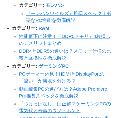
カテゴリー:
モンハン
『モンハンワイルズ』推奨スペック｜必
要なPC性能を徹底解説
カテゴリー:
RAM
性能低下に注意！『DDR5メモリ』4枚挿し
のデメリットまとめ
DDR4とDDR5の違いは？メモリー仕様の比
較と互換性を徹底解説
カテゴリー:
ゲーミングPC
PCゲーマー必見！HDMIとDisplayPortの
「違い」が勝敗を分ける？
動画編集PCの選び方は？Adobe Premiere
Pro推奨スペックを徹底解説
「つけっぱなし」は正解？ゲーミングPCの
電気代と寿命のウソ・ホント