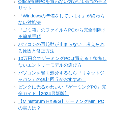
Office搭載PCを買わない方がいい5つのデメ
リット
『Windowsの準備をしています』が終わら
ない対処法
『ゴミ箱』のファイルをPCから完全削除す
る簡単手順
パソコンの再起動が止まらない！考えられ
る原因と修正方法
10万円台でゲーミングPCは買える！後悔し
ないエントリーモデルの選び方
パソコンを賢く処分するなら『リネットジ
ャパン』の無料回収がおすすめ！
ピンクに光るかわいい『ゲーミングPC』完
全ガイド【2024最新版】
【Minisforum HX99G】ゲーミングMini PC
の実力は？