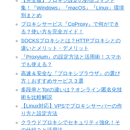
【完全版】プロキシ設定の必須コマンド
集！『Windows』『macOS』『Linux』環境
別まとめ
プロキシサービス『CoProxy』で何ができ
る？使い方を完全ガイド！
SOCKSプロキシとは？HTTPプロキシとの
違いとメリット・デメリット
『Proxyium』の設定方法と活用術！スマホ
でも使える？
高速＆安全な『プロキシブラウザ』の選び
方｜おすすめサービス３選
多段串とTorの違いは？オンライン匿名化技
術を比較解説
【Linux対応】VPSでプロキシサーバーの作
り方と設定方法
クラウドプロキシでセキュリティ強化！そ
の仕組みと活用法