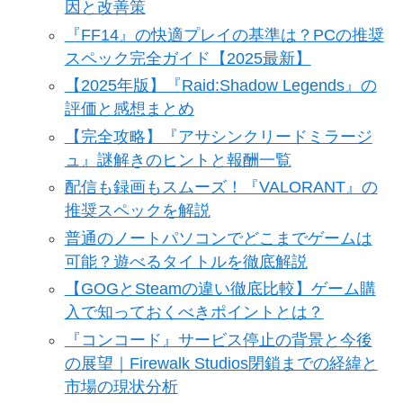
因と改善策
『FF14』の快適プレイの基準は？PCの推奨
スペック完全ガイド【2025最新】
【2025年版】『Raid:Shadow Legends』の
評価と感想まとめ
【完全攻略】『アサシンクリードミラージ
ュ』謎解きのヒントと報酬一覧​
配信も録画もスムーズ！『VALORANT』の
推奨スペックを解説
普通のノートパソコンでどこまでゲームは
可能？遊べるタイトルを徹底解説
【GOGとSteamの違い徹底比較】ゲーム購
入で知っておくべきポイントとは？
『コンコード』サービス停止の背景と今後
の展望｜Firewalk Studios閉鎖までの経緯と
市場の現状分析