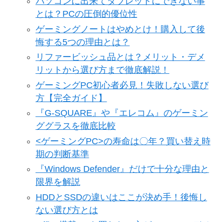
パソコンに出来てタブレットにできない事
とは？PCの圧倒的優位性
ゲーミングノートはやめとけ！購入して後
悔する5つの理由とは？
リファービッシュ品とは？メリット・デメ
リットから選び方まで徹底解説！
ゲーミングPC初心者必見！失敗しない選び
方【完全ガイド】
『G-SQUARE』や『エレコム』のゲーミン
ググラスを徹底比較
<ゲーミングPC>の寿命は〇年？買い替え時
期の判断基準
『Windows Defender』だけで十分な理由と
限界を解説
HDDとSSDの違いはここが決め手！後悔し
ない選び方とは