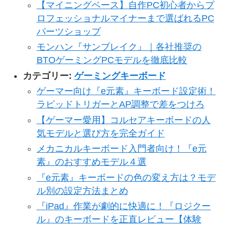
【マイニングベース】自作PC初心者からプ
ロフェッショナルマイナーまで選ばれるPC
パーツショップ
モンハン『サンブレイク』｜各社推奨の
BTOゲーミングPCモデルを徹底比較
カテゴリー:
ゲーミングキーボード
ゲーマー向け『e元素』キーボード設定術！
ラピッドトリガーとAP調整で差をつけろ
【ゲーマー愛用】コルセアキーボードの人
気モデルと選び方を完全ガイド
メカニカルキーボード入門者向け！『e元
素』のおすすめモデル４選
『e元素』キーボードの色の変え方は？モデ
ル別の設定方法まとめ
『iPad』作業が劇的に快適に！『ロジクー
ル』のキーボードを正直レビュー【体験